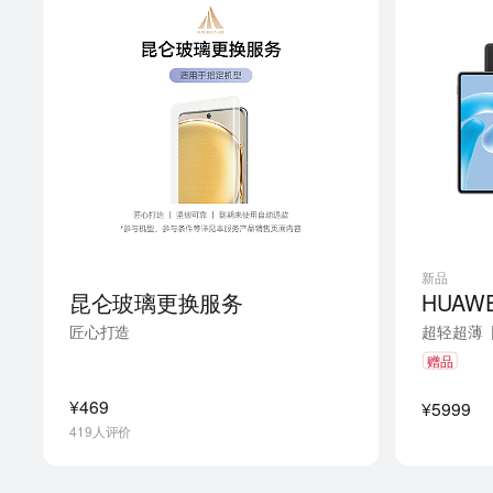
新品
昆仑玻璃更换服务
匠心打造
超轻超薄
赠品
¥469
¥5999
419人评价