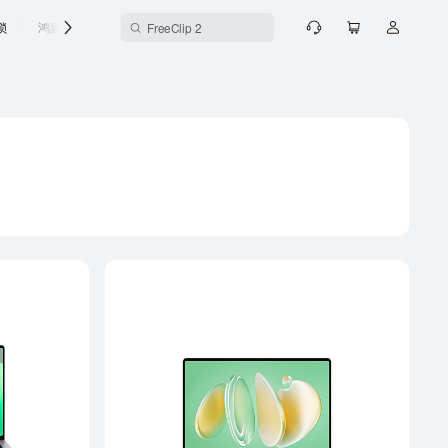
Mate 80
门锁
鸿蒙智行
配件中心
全屋智能
华为服务
鸿蒙智选
FreeClip 2
华为 AI 眼镜
华为儿童手表 5
华为超新星手表 X1
华为智能眼镜 2
智能体脂秤 3
FreeArc
华为畅享 90
Sound X5
华为手环 10 表带
华为路由 AX3
华为智慧屏 SE43
华为悦彰家庭影院
华为灵犀手写笔 砚黑
Mate 80