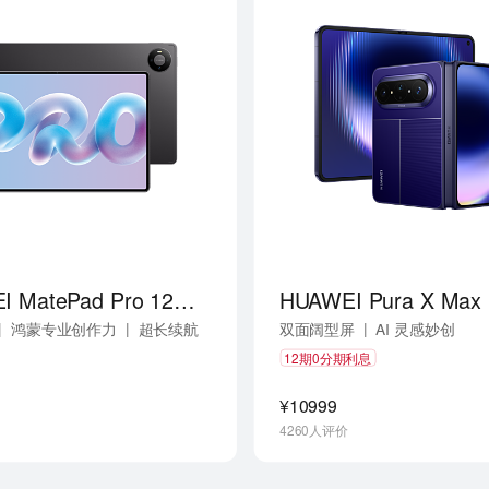
HUAWEI MatePad Pro 12英寸
HUAWEI Pura X Max
|
|
|
鸿蒙专业创作力
超长续航
双面阔型屏
AI 灵感妙创
|
小艺伴随式 AI
12期0分期利息
¥10999
4260人评价