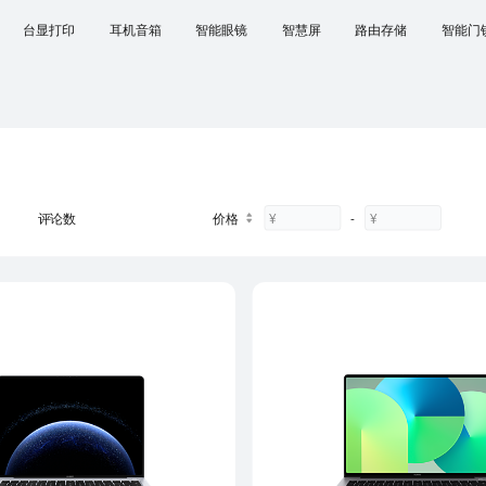
台显打印
耳机音箱
智能眼镜
智慧屏
路由存储
智能
评论数
价格
¥
-
¥