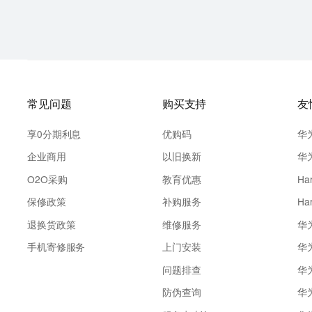
常见问题
购买支持
友
享0分期利息
优购码
华
企业商用
以旧换新
华
O2O采购
教育优惠
Ha
保修政策
补购服务
Ha
退换货政策
维修服务
华
手机寄修服务
上门安装
华
问题排查
华
防伪查询
华