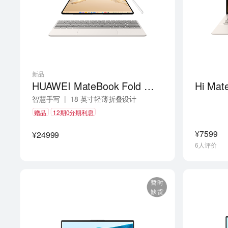
新品
HUAWEI MateBook Fold 非凡大师 麒麟X90 Plus
Hi Mat
|
智慧手写
18 英寸轻薄折叠设计
|
双屏高效交互
赠品
12期0分期利息
¥7599
¥24999
6人评价
暂时
缺货