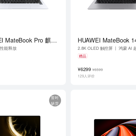
HUAWEI MateBook Pro 麒麟X90 Plus
|
卓越性能释放
2.8K OLED 触控屏
鸿蒙 AI
|
 克超轻薄长续航
21 小时超长续航
赠品
¥6299
¥6599
129人评价
暂时
缺货