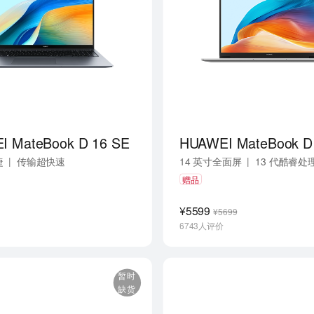
I MateBook D 16 SE
HUAWEI MateBook D
|
|
捷
传输超快速
14 英寸全面屏
13 代酷睿处
英寸护眼全面屏
赠品
¥5599
¥5699
6743人评价
暂时
缺货