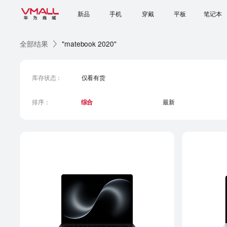
新品
手机
穿戴
平板
笔记本
全部结果
"matebook 2020"
库存状态
：
仅看有货
排序
：
综合
最新