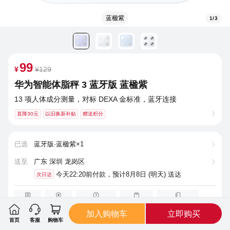
蓝楹紫
1
/
3
99
¥
¥129
华为智能体脂秤 3 蓝牙版 蓝楹
紫
13 项人体成分测量，对标 DEXA 金标准，蓝牙连
接
直降30元
以旧换新补贴
赠送积分
已选
蓝牙版·蓝楹紫
×
1
送至
广东 深圳 龙岗区
今
天
22:20
前
付
款，
预
计
8
月
8
日
(
明
天
)
送
达
次日达
官方正品
价格保护
7天无理由退货
满48元包邮
退换货上门取件
加入购物车
立即购买
首页
客服
购物车